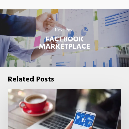
Next Post
FACEBOOK
MARKETPLACE
Related Posts
Facebook
Ads
em
São
José