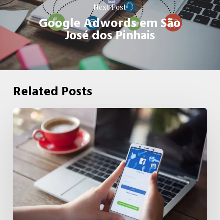
Next Post
Google Adwords em São
José dos Pinhais
Related Posts
Facebook
Ads
em
São
José
dos
Pinhais