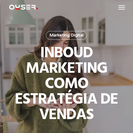
Menu
Skip
to
main
content
Marketing Digital
INBOUD
MARKETING
COMO
ESTRATÉGIA DE
VENDAS